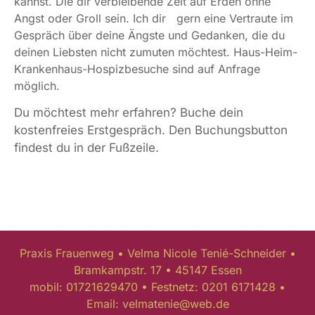
kannst. Die dir verbleibende Zeit auf Erden ohne
Angst oder Groll sein. Ich dir gern eine Vertraute im
Gespräch über deine Ängste und Gedanken, die du
deinen Liebsten nicht zumuten möchtest. Haus-Heim-
Krankenhaus-Hospizbesuche sind auf Anfrage
möglich.
Du möchtest mehr erfahren? Buche dein
kostenfreies Erstgespräch. Den Buchungsbutton
findest du in der Fußzeile.
Praxis Frauenweg • Velma Nicole Tenié-Schneider •
Bramkampstr. 17 • 45147 Essen
mobil: 01721629470 • Festnetz: 0201 6171428 •
Email: velmatenie@web.de