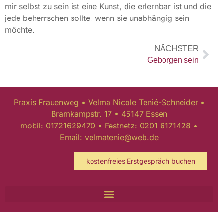
NÄCHSTER
Geborgen sein
Praxis Frauenweg • Velma Nicole Tenié-Schneider •
Bramkampstr. 17 • 45147 Essen
mobil: 01721629470 • Festnetz: 0201 6171428 •
Email: velmatenie@web.de
kostenfreies Erstgespräch buchen